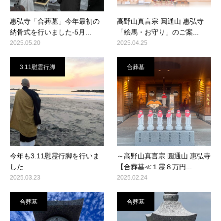
惠弘寺「合葬墓」今年最初の
高野山真言宗 圓通山 惠弘寺
納骨式を行いました-5月...
「絵馬・お守り」のご案...
2025.05.20
2025.04.25
3.11慰霊行脚
合葬墓
今年も3.11慰霊行脚を行いま
～高野山真言宗 圓通山 惠弘寺
した
【合葬墓≪１霊８万円...
2025.03.23
2025.02.24
合葬墓
合葬墓