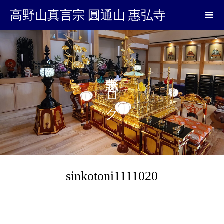
高野山真言宗 圓通山 惠弘寺
惠弘寺ブログ
sinkotoni1111020