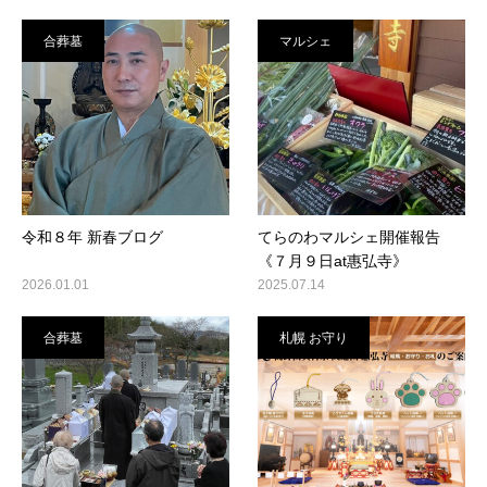
合葬墓
マルシェ
令和８年 新春ブログ
てらのわマルシェ開催報告
《７月９日at惠弘寺》
2026.01.01
2025.07.14
合葬墓
札幌 お守り