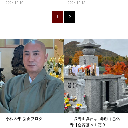
2024.12.19
2024.12.13
1
2
令和８年 新春ブログ
～高野山真言宗 圓通山 惠弘
寺【合葬墓≪１霊８...