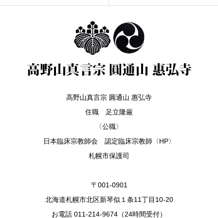
高野山真言宗 圓通山 惠弘寺
住職 足立隆厳
〈公職〉
日本臨床宗教師会 認定臨床宗教師〈HP〉
札幌市保護司
〒001-0901
北海道札幌市北区新琴似１条11丁目10-20
お電話 011-214-9674（24時間受付）