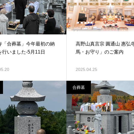
寺「合葬墓」今年最初の納
高野山真言宗 圓通山 惠弘
を行いました-5月11日
馬・お守り」のご案内
05.20
2025.04.25
合葬墓