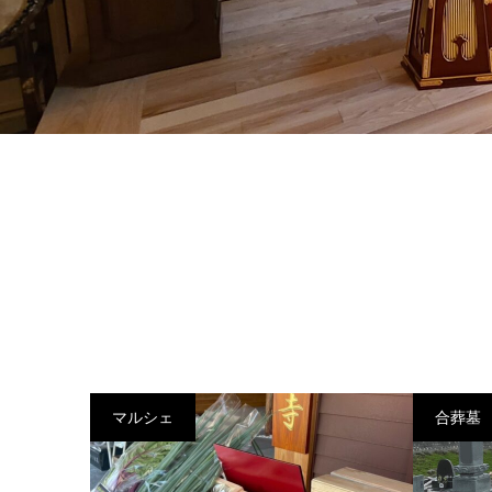
マルシェ
合葬墓