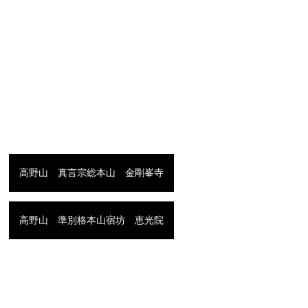
高野山 真言宗総本山 金剛峯寺
高野山 準別格本山宿坊 恵光院