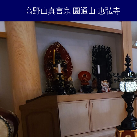
高野山真言宗 圓通山 惠弘寺