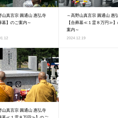
野山真言宗 圓通山 惠弘寺
～高野山真言宗 圓通山 惠
葬墓】のご案内～
【合葬墓≪１霊８万円≫】
案内～
01.12
2024.12.19
野山真言宗 圓通山 惠弘寺
葬墓≪１霊８万円≫】のご