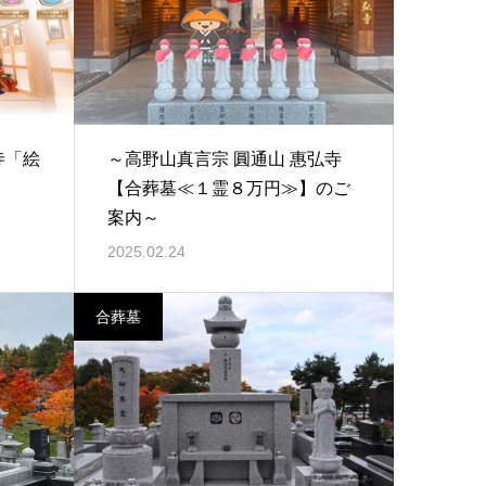
寺「絵
～高野山真言宗 圓通山 惠弘寺
【合葬墓≪１霊８万円≫】のご
案内～
2025.02.24
合葬墓