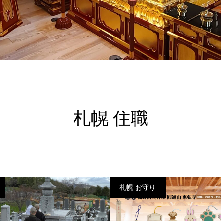
札幌 住職
札幌 お守り