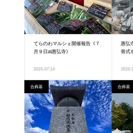
てらのわマルシェ開催報告《７
惠弘
月９日at惠弘寺》
骨式
2025.07.14
2025.
合葬墓
合葬墓