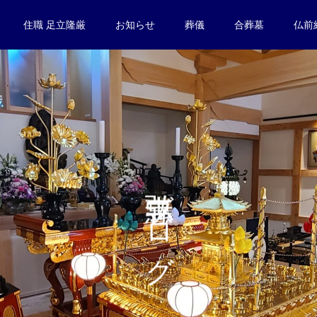
住職 足立隆厳
お知らせ
葬儀
合葬墓
仏前
惠弘寺ブログ