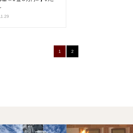
～
11.29
1
2