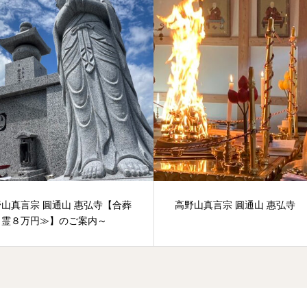
山真言宗 圓通山 惠弘寺
～高野山真言宗 圓通山 惠弘
墓≪１霊８万円≫】のご案内