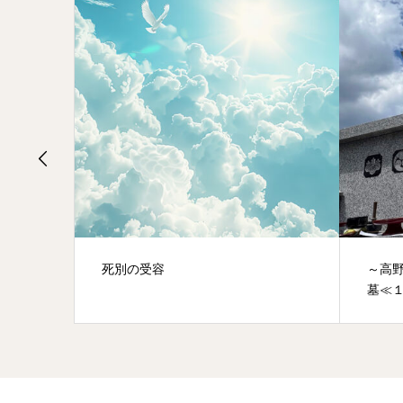
～高野山真言宗 圓通山 惠弘寺【合葬
高野
墓≪１霊８万円≫】のご案内～