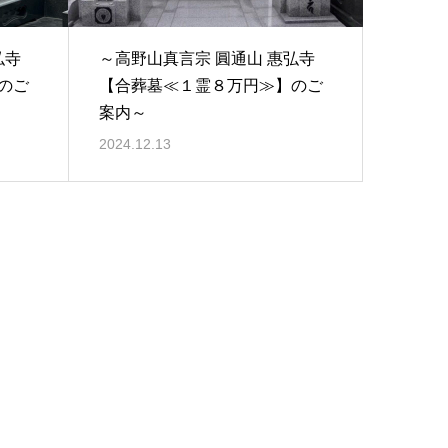
弘寺
～高野山真言宗 圓通山 惠弘寺
のご
【合葬墓≪１霊８万円≫】のご
案内～
2024.12.13