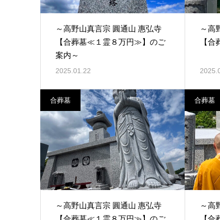
～高野山真言宗 圓通山 惠弘寺
～高
【合葬墓≪１霊８万円≫】のご
【合
案内～
2025.01.22
2025.
合葬墓
合葬墓
～高野山真言宗 圓通山 惠弘寺
～高
【合葬墓≪１霊８万円≫】のご
【合