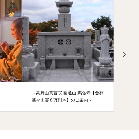
寺【合葬
惠弘寺「合葬墓」今年最初の納骨式
～高野
～
を行いました-5月11日
墓】の