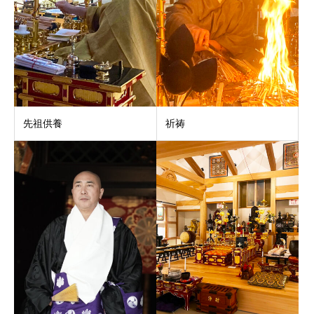
先祖供養
祈祷