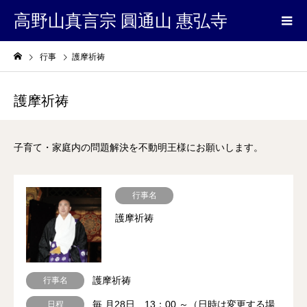
高野山真言宗 圓通山 惠弘寺
行事
護摩祈祷
護摩祈祷
子育て・家庭内の問題解決を不動明王様にお願いします。
行事名
護摩祈祷
護摩祈祷
行事名
毎 月28日 13：00 ～（日時は変更する場
日程