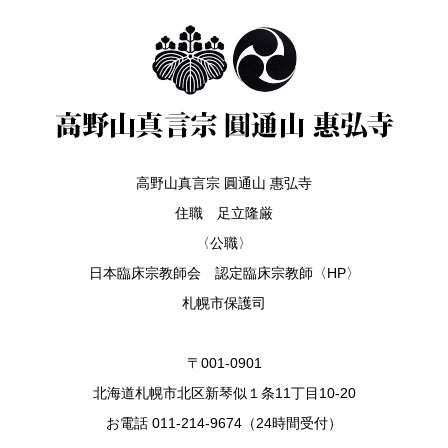
高野山真言宗 圓通山 惠弘寺
住職 足立隆厳
〈公職〉
日本臨床宗教師会 認定臨床宗教師〈HP〉
札幌市保護司
〒001-0901
北海道札幌市北区新琴似１条11丁目10-20
お電話 011-214-9674（24時間受付）