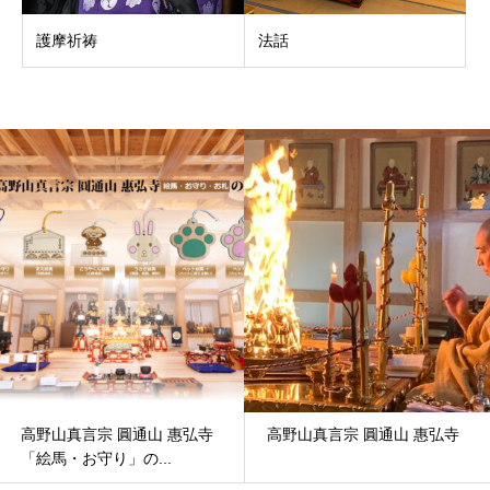
護摩祈祷
法話
高野山真言宗 圓通山 惠弘寺
高野山真言宗 圓通山 惠弘寺
「絵馬・お守り」の...