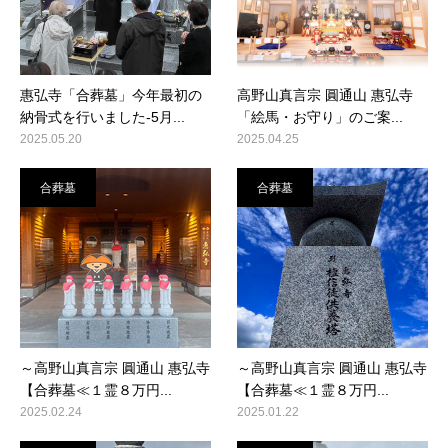
惠弘寺「合葬墓」今年最初の
高野山真言宗 圓通山 惠弘寺
納骨式を行いました-5月...
「絵馬・お守り」のご案...
2025.05.20
2025.04.25
合葬墓
合葬墓
～高野山真言宗 圓通山 惠弘寺
～高野山真言宗 圓通山 惠弘寺
【合葬墓≪１霊８万円...
【合葬墓≪１霊８万円...
2025.02.24
2025.01.22