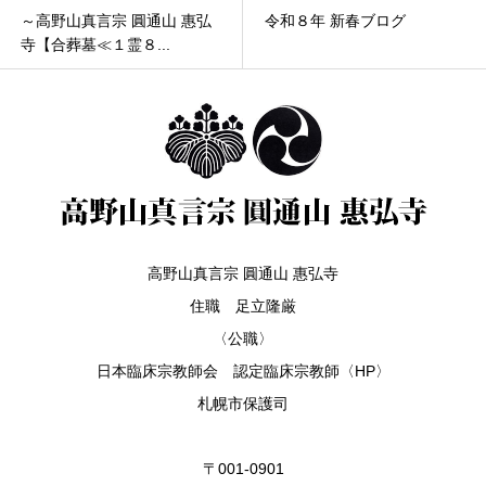
～高野山真言宗 圓通山 惠弘
令和８年 新春ブログ
寺【合葬墓≪１霊８...
高野山真言宗 圓通山 惠弘寺
住職 足立隆厳
〈公職〉
日本臨床宗教師会 認定臨床宗教師〈HP〉
札幌市保護司
〒001-0901