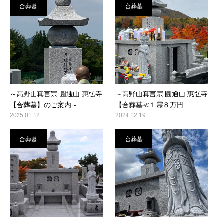
合葬墓
合葬墓
～高野山真言宗 圓通山 惠弘寺
～高野山真言宗 圓通山 惠弘寺
【合葬墓】のご案内～
【合葬墓≪１霊８万円...
2025.01.12
2024.12.19
合葬墓
合葬墓