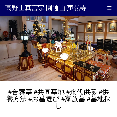
高野山真言宗 圓通山 惠弘寺
惠弘寺ブログ
#合葬墓 #共同墓地 #永代供養 #供
養方法 #お墓選び #家族墓 #墓地探
し