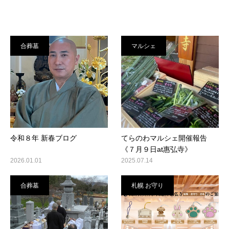
合葬墓
マルシェ
令和８年 新春ブログ
てらのわマルシェ開催報告
《７月９日at惠弘寺》
2026.01.01
2025.07.14
合葬墓
札幌 お守り