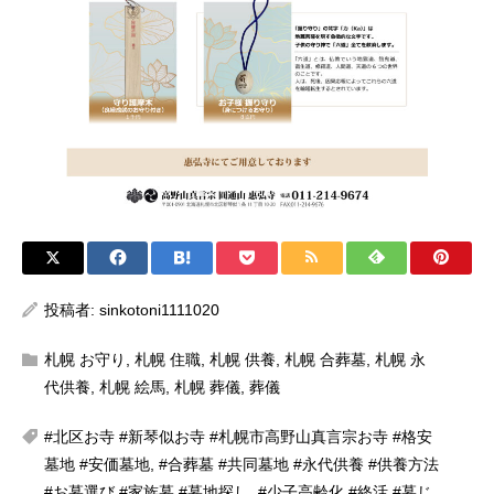
投稿者:
sinkotoni1111020
札幌 お守り
,
札幌 住職
,
札幌 供養
,
札幌 合葬墓
,
札幌 永
代供養
,
札幌 絵馬
,
札幌 葬儀
,
葬儀
#北区お寺 #新琴似お寺 #札幌市高野山真言宗お寺 #格安
墓地 #安価墓地
,
#合葬墓 #共同墓地 #永代供養 #供養方法
#お墓選び #家族墓 #墓地探し
,
#少子高齢化 #終活 #墓じ