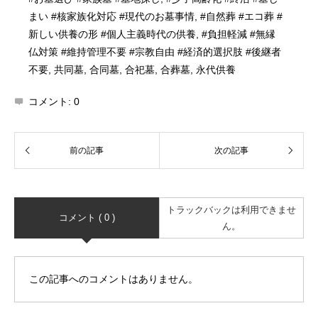
まい #核家族化対応 #現代のお墓事情
,
#自然葬 #エコ葬 #
新しい供養の形 #個人主義時代の供養
,
#負担軽減 #無縁
仏対策 #維持管理不要 #宗教自由 #経済的選択肢 #後継者
不要
,
共同墓
,
合同墓
,
合祀墓
,
合葬墓
,
永代供養
コメント:
0
トラックバックは利用できませ
コメント ( 0 )
ん。
この記事へのコメントはありません。