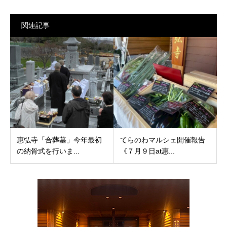
関連記事
惠弘寺「合葬墓」今年最初
てらのわマルシェ開催報告
の納骨式を行いま...
《７月９日at惠...