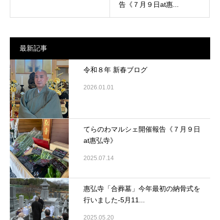
告《７月９日at惠...
最新記事
令和８年 新春ブログ
2026.01.01
てらのわマルシェ開催報告《７月９日
at惠弘寺》
2025.07.14
惠弘寺「合葬墓」今年最初の納骨式を
行いました-5月11...
2025.05.20