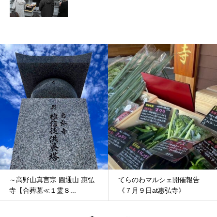
～高野山真言宗 圓通山 惠弘
てらのわマルシェ開催報告
寺【合葬墓≪１霊８...
《７月９日at惠弘寺》